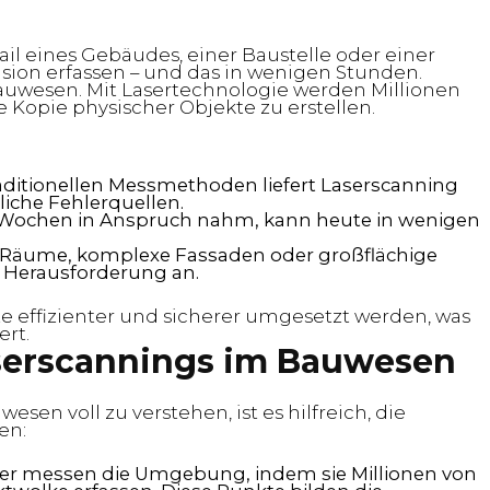
tail eines Gebäudes, einer Baustelle oder einer
ision erfassen – und das in wenigen Stunden.
auwesen. Mit Lasertechnologie werden Millionen
e Kopie physischer Objekte zu erstellen.
?
raditionellen Messmethoden liefert Laserscanning
iche Fehlerquellen.
r Wochen in Anspruch nahm, kann heute in wenigen
 Räume, komplexe Fassaden oder großflächige
r Herausforderung an.
 effizienter und sicherer umgesetzt werden, was
ert.
aserscannings im Bauwesen
sen voll zu verstehen, ist es hilfreich, die
nen:
ner messen die Umgebung, indem sie Millionen von