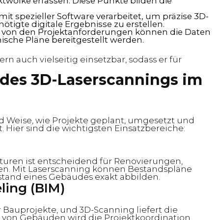
wolke erfassen. Diese Punkte bilden die
mit spezieller Software verarbeitet, um präzise 3D-
tigte digitale Ergebnisse zu erstellen.
 von den Projektanforderungen können die Daten
ische Pläne bereitgestellt werden.
dern auch vielseitig einsetzbar, sodass er für
es 3D-Laserscannings im
 Weise, wie Projekte geplant, umgesetzt und
 Hier sind die wichtigsten Einsatzbereiche:
turen ist entscheidend für Renovierungen,
en. Mit Laserscanning können Bestandspläne
ustand eines Gebäudes exakt abbilden.
ling (BIM)
Bauprojekte, und 3D-Scanning liefert die
en von Gebäuden wird die Projektkoordination