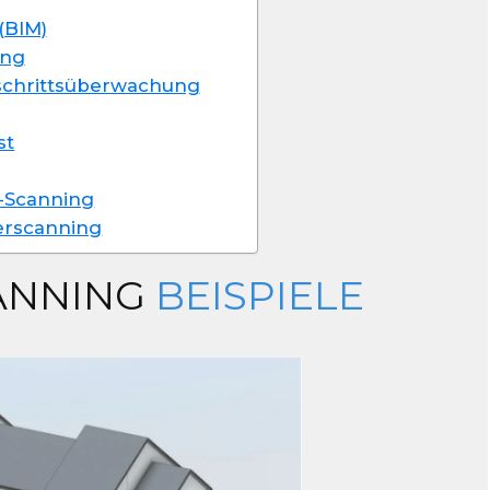
(BIM)
ung
tschrittsüberwachung
st
D-Scanning
erscanning
ANNING
BEISPIELE