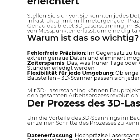
erleichtert
Stellen Sie sich vor, Sie könnten jedes De
Infrastruktur mit millimetergenauer Präz
Genau das bietet 3D-Laserscanning im B
von Messpunkten erfasst, um eine digital
Warum ist das so wichtig
Fehlerfreie Präzision
: Im Gegensatz zu t
extrem genaue Daten und eliminiert mögl
Zeitersparnis
: Das, was früher Tage ode
Stunden erledigt werden.
Flexibilität für jede Umgebung
: Ob enge
Baustellen – 3D-Scanner passen sich jede
Mit 3D-Laserscanning können Bauprojekte
den gesamten Arbeitsprozess revolutioni
Der Prozess des 3D-L
Um die Vorteile des 3D-Scannings im Bauwe
einzelnen Schritte des Prozesses zu ken
Datenerfassung
: Hochpräzise Laserscan