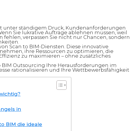
eht unter ständigem Druck, Kundenanforderungen
Wenn Sie lukrative Aufträge ablehnen müssen, weil
n fehlen, verpassen Sie nicht nur Chancen, sondern
keiten.
von Scan to BIM-Diensten. Diese innovative
ehmen, ihre Ressourcen zu optimieren, die
Effizienz zu maximieren – ohne zusätzliches
 to BIM Outsourcing Ihre Herausforderungen im
se rationalisieren und Ihre Wettbewerbsfähigkeit
wichtig?
ngels in
o BIM die ideale