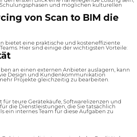
f den ersten Blick eine naheliegende Lösung sein,
en Schulungsphasen und möglichen kulturellen
cing von Scan to BIM die
 bietet eine praktische und kosteneffiziente
Teams. Hier sind einige der wichtigsten Vorteile:
tät
ben an einen externen Anbieter auslagern, kann
n wie Design und Kundenkommunikation
mehr Projekte gleichzeitig zu bearbeiten.
 für teure Gerätekäufe, Softwarelizenzen und
für die Dienstleistungen, die Sie tatsächlich
als ein internes Team für diese Aufgaben zu