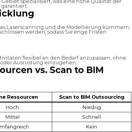
Gebiet spezialisiert, was eine hohe Qualität der
garantiert.
icklung
 das Laserscanning und die Modellierung kümmern,
schlossen werden, sodass Sie enge Fristen
tivitäten flexibel an den Bedarf anzupassen, ohne
l oder Ausrüstung einzugehen.
sourcen vs. Scan to BIM
rne Ressourcen
Scan to BIM Outsourcing
Hoch
Niedrig
Mittel
Schnell
mfangreich
Kein