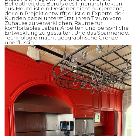
Beliebtheit des Berufs des Innenarchitekten
aus. Heute ist ein Designer nicht nur jemand,
der ein Projekt entwirft; er ist ein Experte, der
Kunden dabei unterstützt, ihren Traum vom
Zuhause zu verwirklichen, Räume für
komfortables Leben, Arbeiten und persönliche
Entwicklung zu gestalten. Und das Spannende:
Technologie macht geographische Grenzen
überflüssig.