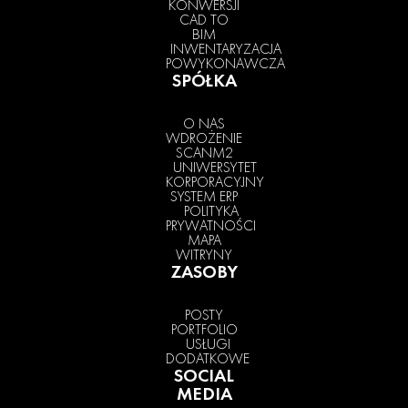
KONWERSJI
CAD TO
BIM
INWENTARYZACJA
POWYKONAWCZA
SPÓŁKA
O NAS
WDROŻENIE
SCANM2
UNIWERSYTET
KORPORACYJNY
SYSTEM ERP
POLITYKA
PRYWATNOŚCI
MAPA
WITRYNY
ZASOBY
POSTY
PORTFOLIO
USŁUGI
DODATKOWE
SOCIAL
MEDIA