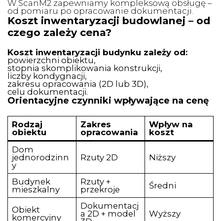
W ScanM2 zapewniamy kompleksową obsługę –
od pomiaru po opracowanie dokumentacji.
Koszt inwentaryzacji budowlanej – od
czego zależy cena?
Koszt inwentaryzacji budynku zależy od:
powierzchni obiektu,
stopnia skomplikowania konstrukcji,
liczby kondygnacji,
zakresu opracowania (2D lub 3D),
celu dokumentacji.
Orientacyjne czynniki wpływające na cenę
Rodzaj
Zakres
Wpływ na
obiektu
opracowania
koszt
Dom
jednorodzinn
Rzuty 2D
Niższy
y
Budynek
Rzuty +
Średni
mieszkalny
przekroje
Dokumentacj
Obiekt
a 2D + model
Wyższy
komercyjny