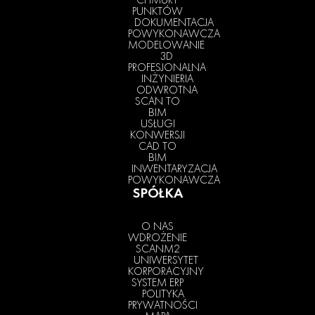
PUNKTÓW
DOKUMENTACJA
POWYKONAWCZA
MODELOWANIE
3D
PROFESJONALNA
INŻYNIERIA
ODWROTNA
SCAN TO
BIM
USŁUGI
KONWERSJI
CAD TO
BIM
INWENTARYZACJA
POWYKONAWCZA
SPÓŁKA
O NAS
WDROŻENIE
SCANM2
UNIWERSYTET
KORPORACYJNY
SYSTEM ERP
POLITYKA
PRYWATNOŚCI