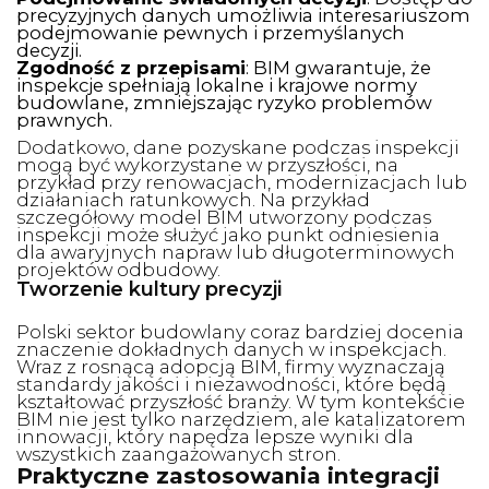
precyzyjnych danych umożliwia interesariuszom
podejmowanie pewnych i przemyślanych
decyzji.
Zgodność z przepisami
: BIM gwarantuje, że
inspekcje spełniają lokalne i krajowe normy
budowlane, zmniejszając ryzyko problemów
prawnych.
Dodatkowo, dane pozyskane podczas inspekcji
mogą być wykorzystane w przyszłości, na
przykład przy renowacjach, modernizacjach lub
działaniach ratunkowych. Na przykład
szczegółowy model BIM utworzony podczas
inspekcji może służyć jako punkt odniesienia
dla awaryjnych napraw lub długoterminowych
projektów odbudowy.
Tworzenie kultury precyzji
Polski sektor budowlany coraz bardziej docenia
znaczenie dokładnych danych w inspekcjach.
Wraz z rosnącą adopcją BIM, firmy wyznaczają
standardy jakości i niezawodności, które będą
kształtować przyszłość branży. W tym kontekście
BIM nie jest tylko narzędziem, ale katalizatorem
innowacji, który napędza lepsze wyniki dla
wszystkich zaangażowanych stron.
Praktyczne zastosowania integracji