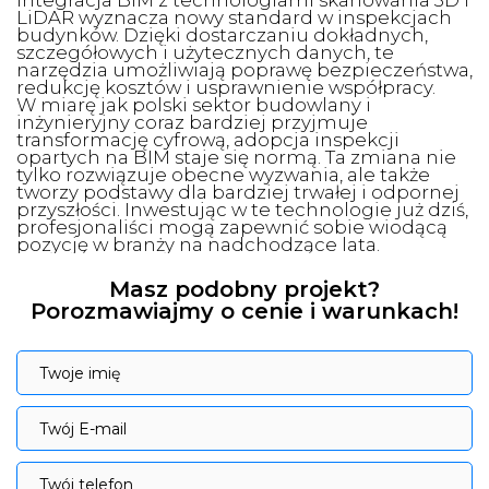
Integracja BIM z technologiami skanowania 3D i
LiDAR wyznacza nowy standard w inspekcjach
budynków. Dzięki dostarczaniu dokładnych,
szczegółowych i użytecznych danych, te
narzędzia umożliwiają poprawę bezpieczeństwa,
redukcję kosztów i usprawnienie współpracy.
W miarę jak polski sektor budowlany i
inżynieryjny coraz bardziej przyjmuje
transformację cyfrową, adopcja inspekcji
opartych na BIM staje się normą. Ta zmiana nie
tylko rozwiązuje obecne wyzwania, ale także
tworzy podstawy dla bardziej trwałej i odpornej
przyszłości. Inwestując w te technologie już dziś,
profesjonaliści mogą zapewnić sobie wiodącą
pozycję w branży na nadchodzące lata.
Masz podobny projekt?
Porozmawiajmy o cenie i warunkach!
Twoje imię
Twoje imię
Twój E-mail
Twój E-mail
Twój telefon
Twój telefon