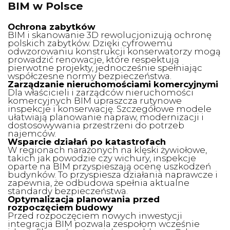
BIM w Polsce
Ochrona zabytków
BIM i skanowanie 3D rewolucjonizują ochronę
polskich zabytków. Dzięki cyfrowemu
odwzorowaniu konstrukcji konserwatorzy mogą
prowadzić renowacje, które respektują
pierwotne projekty, jednocześnie spełniając
współczesne normy bezpieczeństwa.
Zarządzanie nieruchomościami komercyjnymi
Dla właścicieli i zarządców nieruchomości
komercyjnych BIM upraszcza rutynowe
inspekcje i konserwację. Szczegółowe modele
ułatwiają planowanie napraw, modernizacji i
dostosowywania przestrzeni do potrzeb
najemców.
Wsparcie działań po katastrofach
W regionach narażonych na klęski żywiołowe,
takich jak powodzie czy wichury, inspekcje
oparte na BIM przyspieszają ocenę uszkodzeń
budynków. To przyspiesza działania naprawcze i
zapewnia, że odbudowa spełnia aktualne
standardy bezpieczeństwa.
Optymalizacja planowania przed
rozpoczęciem budowy
Przed rozpoczęciem nowych inwestycji
integracja BIM pozwala zespołom wcześnie