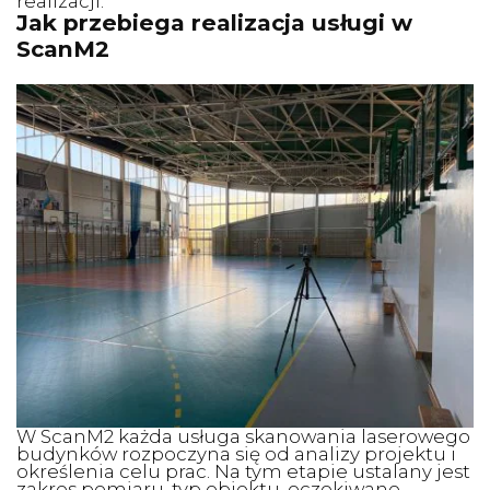
realizacji.
Jak przebiega realizacja usługi w
ScanM2
W ScanM2 każda usługa skanowania laserowego
budynków rozpoczyna się od analizy projektu i
określenia celu prac. Na tym etapie ustalany jest
zakres pomiaru, typ obiektu, oczekiwane