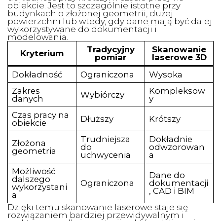
obiekcie. Jest to szczególnie istotne przy
budynkach o złożonej geometrii, dużej
powierzchni lub wtedy, gdy dane mają być dalej
wykorzystywane do dokumentacji i
modelowania.
Tradycyjny
Skanowanie
Kryterium
pomiar
laserowe 3D
Dokładność
Ograniczona
Wysoka
Zakres
Kompleksow
Wybiórczy
danych
y
Czas pracy na
Dłuższy
Krótszy
obiekcie
Trudniejsza
Dokładnie
Złożona
do
odwzorowan
geometria
uchwycenia
a
Możliwość
Dane do
dalszego
Ograniczona
dokumentacji
wykorzystani
, CAD i BIM
a
Dzięki temu skanowanie laserowe staje się
rozwiązaniem bardziej przewidywalnym i