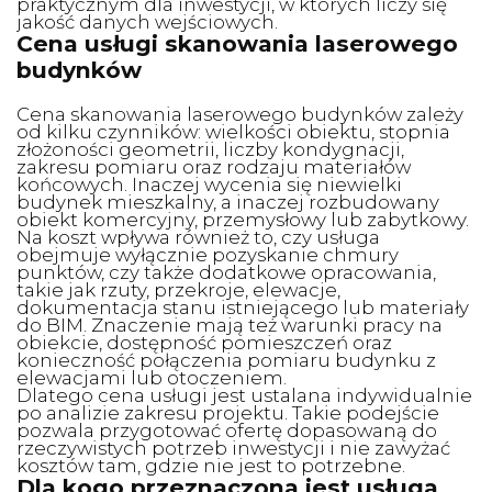
praktycznym dla inwestycji, w których liczy się
jakość danych wejściowych.
Cena usługi skanowania laserowego
budynków
Cena skanowania laserowego budynków zależy
od kilku czynników: wielkości obiektu, stopnia
złożoności geometrii, liczby kondygnacji,
zakresu pomiaru oraz rodzaju materiałów
końcowych. Inaczej wycenia się niewielki
budynek mieszkalny, a inaczej rozbudowany
obiekt komercyjny, przemysłowy lub zabytkowy.
Na koszt wpływa również to, czy usługa
obejmuje wyłącznie pozyskanie chmury
punktów, czy także dodatkowe opracowania,
takie jak rzuty, przekroje, elewacje,
dokumentacja stanu istniejącego lub materiały
do BIM. Znaczenie mają też warunki pracy na
obiekcie, dostępność pomieszczeń oraz
konieczność połączenia pomiaru budynku z
elewacjami lub otoczeniem.
Dlatego cena usługi jest ustalana indywidualnie
po analizie zakresu projektu. Takie podejście
pozwala przygotować ofertę dopasowaną do
rzeczywistych potrzeb inwestycji i nie zawyżać
kosztów tam, gdzie nie jest to potrzebne.
Dla kogo przeznaczona jest usługa