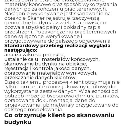
materiały końcowe oraz sposób wykorzystania
danych po zakończeniu prac terenowych.
Następnie wykonywane jest skanowanie na
obiekcie. Skaner rejestruje rzeczywistą
geometrię budynku z wielu stanowisk, co
pozwala uzyskać pełny i dokładny zapis
przestrzeni. Po zakończeniu prac terenowych
dane są łączone, weryfikowane i
przygotowywane do dalszego opracowania.
Standardowy przebieg realizacji wygląda
następująco:
analiza zakresu projektu,
ustalenie celu i materiałów końcowych,
skanowanie budynku na obiekcie,
rejestracja i kontrola jakości danych,
opracowanie materiałów wynikowych,
przekazanie danych klientowi.
Dzięki takiemu procesowi klient otrzymuje nie
tylko pomiar, ale uporządkowany i gotowy do
wykorzystania zestaw danych. W zależności od
potrzeb może to być surowa chmura punktów,
opracowana dokumentacja, dane do
projektowania lub materiały przygotowane do
dalszego modelowania.
Co otrzymuje klient po skanowaniu
budynku