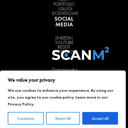
PORTFOLIO
USŁUGI
DODATKOWE
SOCIAL
MEDIA
LINKEDIN
YOUTUBE
REDDIT
FACEBOOK
Domaniewska
37, lok. 31a,
We value your privacy
02-672
Warsaw,
We use cookies to enhance your experience. By using our
Poland
site, you agree to our cookie policy. Learn more in our
+48 511 241
Privacy Policy
.
004
warsaw@scanm2.com
Customise
Reject All
Accept All