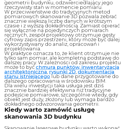
geometrii budynku, odzwierciedlający jego
rzeczywisty stan w momencie pomiaru.
W przeciwieństwie do tradycyjnych metod
pomiarowych skanowanie 3D pozwala zebrać
znacznie większą liczbę danych w krótszym
czasie i z wyższą dokładnością. Zamiast opierać
się wyłącznie na pojedynczych pomiarach
ręcznych, zespół projektowy otrzymuje gęsty
cyfrowy zapis przestrzeni, który może być dalej
wykorzystywany do analiz, opracowań i
projektowania.
W praktyce oznacza to, że klient otrzymuje nie
tylko sam pomiar, ale kompletną podstawę do
dalszej pracy. W zależności od zakresu projektu
może to być
chmura punktów,
inwentaryzacja
architektoniczna
,
rysunki 2D
,
dokumentacja
stanu istniejącego
lub dane przygotowane do
dalszego opracowania w środowisku BIM.
Dla wielu inwestycji taka usługa jest dziś
znacznie bardziej efektywna niż tradycyjne
podejście pomiarowe, szczególnie wtedy, gdy
obiekt jest duży, złożony lub wymaga bardzo
dokładnego odwzorowania geometrii.
Kiedy warto zamówić usługę
skanowania 3D budynku
Skanowanie laserowe budynku warto wykonać