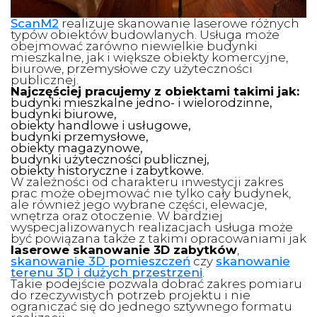
ScanM2
realizuje skanowanie laserowe różnych
typów obiektów budowlanych. Usługa może
obejmować zarówno niewielkie budynki
mieszkalne, jak i większe obiekty komercyjne,
biurowe, przemysłowe czy użyteczności
publicznej.
Najczęściej pracujemy z obiektami takimi jak:
budynki mieszkalne jedno- i wielorodzinne,
budynki biurowe,
obiekty handlowe i usługowe,
budynki przemysłowe,
obiekty magazynowe,
budynki użyteczności publicznej,
obiekty historyczne i zabytkowe.
W zależności od charakteru inwestycji zakres
prac może obejmować nie tylko cały budynek,
ale również jego wybrane części, elewacje,
wnętrza oraz otoczenie. W bardziej
wyspecjalizowanych realizacjach usługa może
być powiązana także z takimi opracowaniami jak
laserowe skanowanie 3D zabytków
,
skanowanie 3D pomieszczeń
czy
skanowanie
terenu 3D i dużych przestrzeni
.
Takie podejście pozwala dobrać zakres pomiaru
do rzeczywistych potrzeb projektu i nie
ograniczać się do jednego sztywnego formatu