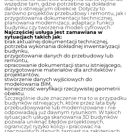
wszędzie tam, gdzie potrzebne są dokładne
dane o istniejącym obiekcie. Dotyczy to
zarówno projektów przebudowy i remontu, jak i
przygotowania dokumentacji technicznej,
planowania modernizacji, adaptacji funkcji
budynku czy tworzenia modeli cyfrowych.
Najczęściej usługa jest zamawiana w
sytuacjach takich jak:
brak aktualnej dokumentacji technicznej,
potrzeba wykonania dokładnej inwentaryzacji
budynku,
przygotowanie danych do przebudowy lub
remontu,
opracowanie dokumentacji stanu istniejącego,
przygotowanie materiałów dla architektów i
projektantów,
stworzenie danych wyjściowych do
modelowania BIM,
konieczność weryfikacji rzeczywistej geometrii
obiektu.
Szczególnie duże znaczenie ma to w przypadku
budynków istniejących, które przez lata były
przebudowywane lub modernizowane i nie
odpowiadają już dawnym rysunkom. W takich
sytuacjach usługa skanowania 3D budynków
pozwala uniknąć błędów projektowych,
ograniczyć ryzyko kolizji i pracować na
rzeczywistych danych zamiast na założeniach.