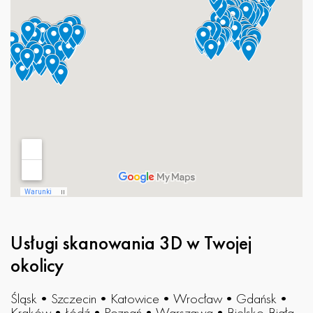
Usługi skanowania 3D w Twojej
okolicy
Śląsk
•
Szczecin
•
Katowice
•
Wrocław
•
Gdańsk
•
Kraków
•
Łódź
•
Poznań
•
Warszawa
•
Bielsko-Biała