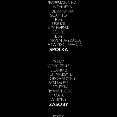
PROFESJONALNA
INŻYNIERIA
ODWROTNA
SCAN TO
BIM
USŁUGI
KONWERSJI
CAD TO
BIM
INWENTARYZACJA
POWYKONAWCZA
SPÓŁKA
O NAS
WDROŻENIE
SCANM2
UNIWERSYTET
KORPORACYJNY
SYSTEM ERP
POLITYKA
PRYWATNOŚCI
MAPA
WITRYNY
ZASOBY
POSTY