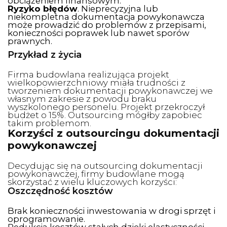
obciążeniem finansowym.
Ryzyko błędów
. Nieprecyzyjna lub
niekompletna dokumentacja powykonawcza
może prowadzić do problemów z przepisami,
konieczności poprawek lub nawet sporów
prawnych.
Przykład z życia
Firma budowlana realizująca projekt
wielkopowierzchniowy miała trudności z
tworzeniem dokumentacji powykonawczej we
własnym zakresie z powodu braku
wyszkolonego personelu. Projekt przekroczył
budżet o 15%. Outsourcing mógłby zapobiec
takim problemom.
Korzyści z outsourcingu dokumentacji
powykonawczej
Decydując się na outsourcing dokumentacji
powykonawczej, firmy budowlane mogą
skorzystać z wielu kluczowych korzyści:
Oszczędność kosztów
Brak konieczności inwestowania w drogi sprzęt i
oprogramowanie.
Redukcja kosztów stałych dzięki elastyczności