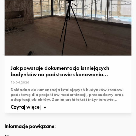
Jak powstaje dokumentacja istniejących
budynków na podstawie skanowania
laserowego
16.04.2026
Dokładna dokumentacja istniejących budynków stanowi
podstawę dla projektów modernizacji, przebudowy oraz
adaptacji obiektów. Zanim architekci i inżynierowie
rozpoczną projektowanie, ...
Czytaj więcej
Informacje powiązane: