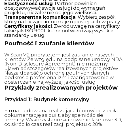
Elastyczność usług
. Partner powinien
dostosowywać swoje usługi do wymagań
projektu, niezależnie od jego wielkości.
Transparentna komunikacja
. Wybierz zespół,
który na bieżąco informuje o postępach w pracy.
Certyfikaty jakości
. Zwróć uwagę na certyfikaty,
takie jak ISO 9001, które potwierdzają wysokie
standardy usług.
Poufność i zaufanie klientów
W ScanM2 priorytetem jest zaufanie naszych
klientów. Ze względu na podpisane umowy NDA
(Non-Disclosure Agreement) nie możemy
ujawniać szczegółów realizowanych projektów.
Nasza dbałość o ochronę poufnych danych
podkreśla profesjonalizm i zaangażowanie w
dostarczanie najwyższej jakości usług.
Przykłady zrealizowanych projektów
Przykład 1: Budynek komercyjny
Firma budowlana realizująca biurowiec zleciła
dokumentację as built, aby spełnić ścisłe
terminy. Wykorzystano skanowanie laserowe 3D,
co skróciło czas realizacji projektu o 20%.