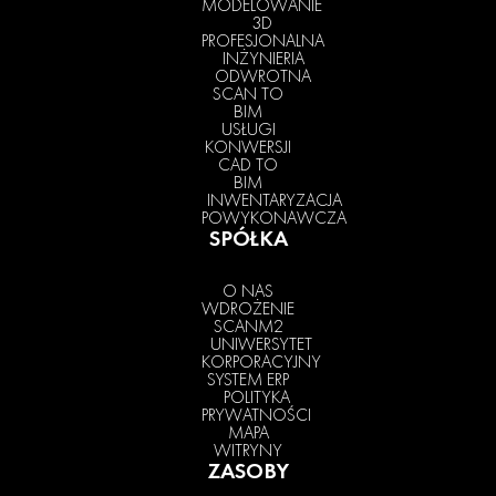
MODELOWANIE
3D
PROFESJONALNA
INŻYNIERIA
ODWROTNA
SCAN TO
BIM
USŁUGI
KONWERSJI
CAD TO
BIM
INWENTARYZACJA
POWYKONAWCZA
SPÓŁKA
O NAS
WDROŻENIE
SCANM2
UNIWERSYTET
KORPORACYJNY
SYSTEM ERP
POLITYKA
PRYWATNOŚCI
MAPA
WITRYNY
ZASOBY