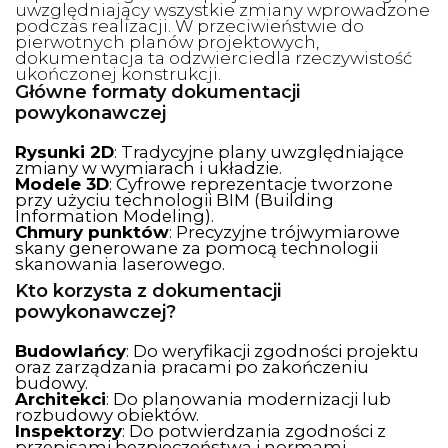
uwzględniający wszystkie zmiany wprowadzone
podczas realizacji. W przeciwieństwie do
pierwotnych planów projektowych,
dokumentacja ta odzwierciedla rzeczywistość
ukończonej konstrukcji.
Główne formaty dokumentacji
powykonawczej
Rysunki 2D
: Tradycyjne plany uwzględniające
zmiany w wymiarach i układzie.
Modele 3D
: Cyfrowe reprezentacje tworzone
przy użyciu technologii BIM (Building
Information Modeling).
Chmury punktów
: Precyzyjne trójwymiarowe
skany generowane za pomocą technologii
skanowania laserowego.
Kto korzysta z dokumentacji
powykonawczej?
Budowlańcy
: Do weryfikacji zgodności projektu
oraz zarządzania pracami po zakończeniu
budowy.
Architekci
: Do planowania modernizacji lub
rozbudowy obiektów.
Inspektorzy
: Do potwierdzania zgodności z
przepisami bezpieczeństwa i normami