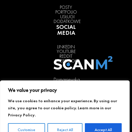
POSTY
PORTFOLIO
USŁUGI
DODATKOWE
SOCIAL
MEDIA
LINKEDIN
YOUTUBE
REDDIT
FACEBOOK
Domaniewska
37, lok. 31a,
We value your privacy
02-672
Warsaw,
We use cookies to enhance your experience. By using our
Poland
site, you agree to our cookie policy. Learn more in our
+48 511 241
Privacy Policy
.
004
warsaw@scanm2.com
Customise
Reject All
Accept All